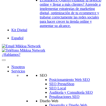
Ecommerce
¿Quieres expandir tu negocio
online y llegar a más clientes? Aprende a
implementar estrategias de marketing
digital, optimización de tu ecommerce y
trabajar correctamente las redes sociales
para hacer crecer tu tienda online y
aumentar su alcance.
Kit Digital
Español
¿Hablamos?
Nosotros
Servicios
SEO
Posicionamiento Web SEO
SEO PrestaShop
SEO Local
Auditoría y Consultoría SEO
Penalizaciones SEO
Diseño Web
Desarrollo y Diseño Web