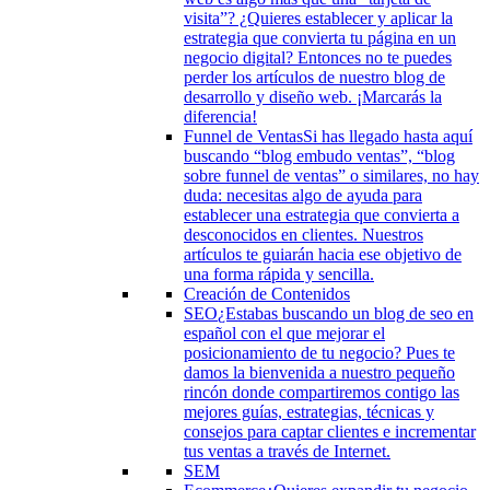
visita”? ¿Quieres establecer y aplicar la
estrategia que convierta tu página en un
negocio digital? Entonces no te puedes
perder los artículos de nuestro blog de
desarrollo y diseño web. ¡Marcarás la
diferencia!
Funnel de Ventas
Si has llegado hasta aquí
buscando “blog embudo ventas”, “blog
sobre funnel de ventas” o similares, no hay
duda: necesitas algo de ayuda para
establecer una estrategia que convierta a
desconocidos en clientes. Nuestros
artículos te guiarán hacia ese objetivo de
una forma rápida y sencilla.
Creación de Contenidos
SEO
¿Estabas buscando un blog de seo en
español con el que mejorar el
posicionamiento de tu negocio? Pues te
damos la bienvenida a nuestro pequeño
rincón donde compartiremos contigo las
mejores guías, estrategias, técnicas y
consejos para captar clientes e incrementar
tus ventas a través de Internet.
SEM