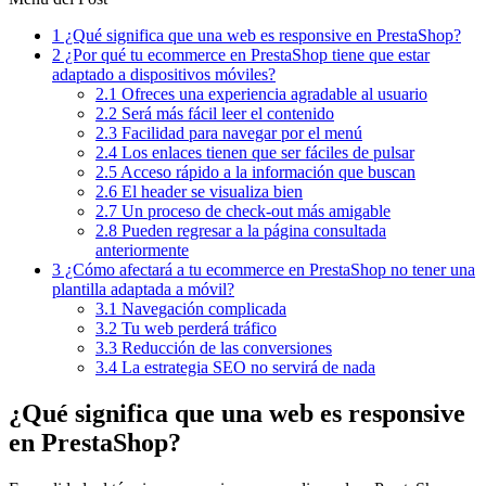
1
¿Qué significa que una web es responsive en PrestaShop?
2
¿Por qué tu ecommerce en PrestaShop tiene que estar
adaptado a dispositivos móviles?
2.1
Ofreces una experiencia agradable al usuario
2.2
Será más fácil leer el contenido
2.3
Facilidad para navegar por el menú
2.4
Los enlaces tienen que ser fáciles de pulsar
2.5
Acceso rápido a la información que buscan
2.6
El header se visualiza bien
2.7
Un proceso de check-out más amigable
2.8
Pueden regresar a la página consultada
anteriormente
3
¿Cómo afectará a tu ecommerce en PrestaShop no tener una
plantilla adaptada a móvil?
3.1
Navegación complicada
3.2
Tu web perderá tráfico
3.3
Reducción de las conversiones
3.4
La estrategia SEO no servirá de nada
¿Qué significa que una web es responsive
en PrestaShop?